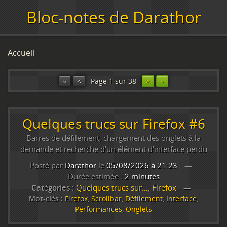
Bloc-notes de Darathor
Accueil
«
<
Page 1 sur 38
>
»
Quelques trucs sur Firefox #6
Barres de défilement, chargement des onglets à la
demande et recherche d'un élément d'interface perdu
Posté par
Darathor
le
05/08/2026 à 21:23
Durée estimée :
2 minutes
Catégories :
Quelques trucs sur…
,
Firefox
Mot-clés :
Firefox
,
Scrollbar
,
Défilement
,
Interface
,
Performances
,
Onglets