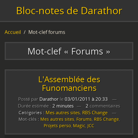
Bloc-notes de Darathor
Accueil
Mot-clef forums
Mot-clef « Forums »
L'Assemblée des
Funomanciens
Posté par
Darathor
le
03/01/2011 à 20:33
Durée estimée :
2 minutes
2
commentaires
Catégories :
Mes autres sites
,
RBS Change
Mot-clés :
Mes autres sites
,
Forums
,
RBS Change
,
Projets perso
,
Magic
,
JCC