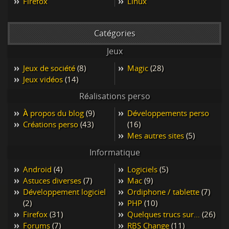
Firefox
Linux
Catégories
Jeux
Jeux de société
(8)
Magic
(28)
Jeux vidéos
(14)
Réalisations perso
À propos du blog
(9)
Développements perso
Créations perso
(43)
(16)
Mes autres sites
(5)
Informatique
Android
(4)
Logiciels
(5)
Astuces diverses
(7)
Mac
(9)
Développement logiciel
Ordiphone / tablette
(7)
(2)
PHP
(10)
Firefox
(31)
Quelques trucs sur…
(26)
Forums
(7)
RBS Change
(11)