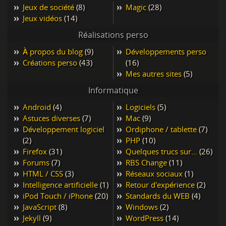
Jeux de société
(8)
Magic
(28)
Jeux vidéos
(14)
Réalisations perso
À propos du blog
(9)
Développements perso
Créations perso
(43)
(16)
Mes autres sites
(5)
Informatique
Android
(4)
Logiciels
(5)
Astuces diverses
(7)
Mac
(9)
Développement logiciel
Ordiphone / tablette
(7)
(2)
PHP
(10)
Firefox
(31)
Quelques trucs sur…
(26)
Forums
(7)
RBS Change
(11)
HTML / CSS
(3)
Réseaux sociaux
(1)
Intelligence artificielle
(1)
Retour d'expérience
(2)
iPod Touch / iPhone
(20)
Standards du WEB
(4)
JavaScript
(8)
Windows
(2)
Jekyll
(9)
WordPress
(14)