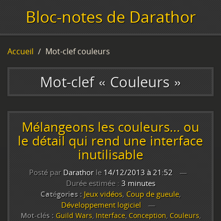
Bloc-notes de Darathor
Accueil
Mot-clef couleurs
Mot-clef « Couleurs »
Mélangeons les couleurs... ou
le détail qui rend une interface
inutilisable
Posté par
Darathor
le
14/12/2013 à 21:52
Durée estimée :
3 minutes
Catégories :
Jeux vidéos
,
Coup de gueule
,
Développement logiciel
Mot-clés :
Guild Wars
,
Interface
,
Conception
,
Couleurs
,