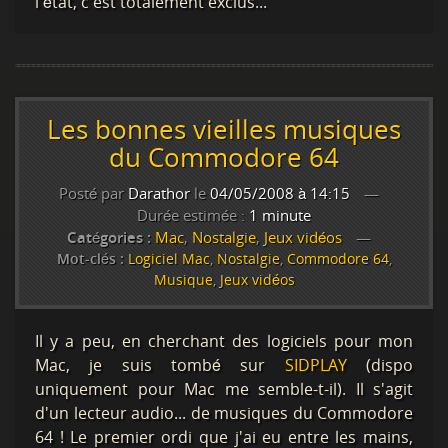
l'état, c'est totalement exclus...
Les bonnes vieilles musiques
du Commodore 64
Posté par
Darathor
le
04/05/2008 à 14:15
Durée estimée :
1 minute
Catégories :
Mac
,
Nostalgie
,
Jeux vidéos
Mot-clés :
Logiciel Mac
,
Nostalgie
,
Commodore 64
,
Musique
,
Jeux vidéos
Il y a peu, en cherchant des logiciels pour mon
Mac, je suis tombé sur
SIDPLAY
(dispo
uniquement pour Mac me semble-t-il). Il s'agit
d'un lecteur audio... de musiques du Commodore
64 ! Le premier ordi que j'ai eu entre les mains,