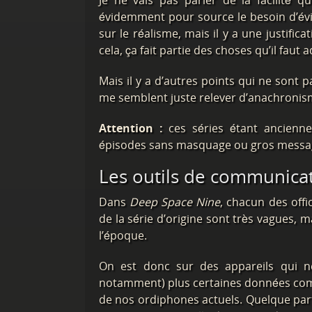
Je ne vais pas parler de la facilité q
évidemment pour source le besoin d’évi
sur le réalisme, mais il y a une justifica
cela, ça fait partie des choses qu’il fau
Mais il y a d’autres points qui ne sont
me semblent juste relever d’anachronisme
Attention :
ces séries étant ancienne
épisodes sans masquage ou gros message
Les outils de communica
Dans
Deep Space Nine
, chacun des off
de la série d’origine sont très vagues, 
l’époque.
On est donc sur des appareils qui n
notamment) plus certaines données comm
de nos ordiphones actuels. Quelque part