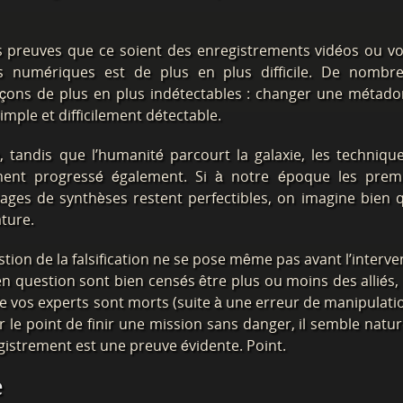
des preuves que ce soient des enregistrements vidéos ou v
 numériques est de plus en plus difficile. De nombr
façons de plus en plus indétectables : changer une métad
mple et difficilement détectable.
 tandis que l’humanité parcourt la galaxie, les techniqu
ment progressé également. Si à notre époque les prem
ages de synthèses restent perfectibles, on imagine bien 
ature.
stion de la falsification ne se pose même pas avant l’interve
 en question sont bien censés être plus ou moins des alliés,
vos experts sont morts (suite à une erreur de manipulati
sur le point de finir une mission sans danger, il semble natur
registrement est une preuve évidente. Point.
e