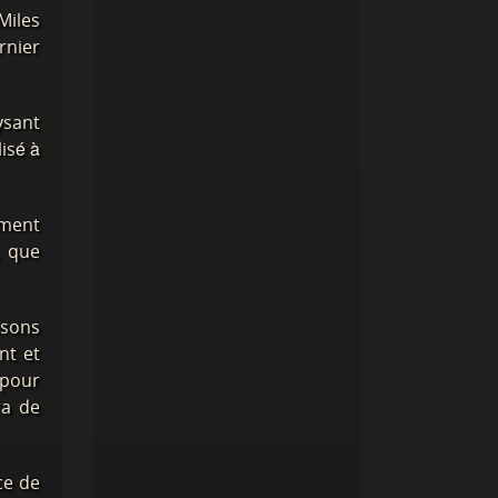
Miles
rnier
sant
isé à
mment
, que
isons
nt et
 pour
ra de
ce de