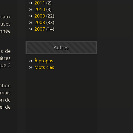
2011
(2)
2010
(8)
2009
(22)
ocaux
2008
(33)
euses
2007
(14)
onnée
Autres
es de
ières
À propos
que 3
Mots-clés
ntion
 mais
on de
el de