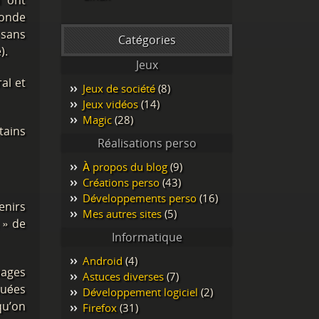
i ont
conde
 sans
Catégories
).
Jeux
al et
Jeux de société
(8)
Jeux vidéos
(14)
Magic
(28)
tains
Réalisations perso
À propos du blog
(9)
Créations perso
(43)
Développements perso
(16)
enirs
Mes autres sites
(5)
 » de
Informatique
Android
(4)
mages
Astuces diverses
(7)
nuées
Développement logiciel
(2)
qu’on
Firefox
(31)