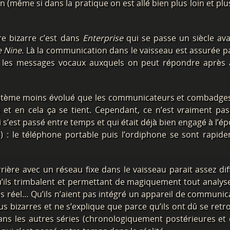
n (même si dans la pratique on est allé bien plus loin et plus
e bizarre c’est dans
Enterprise
qui se passe un siècle ava
 Nine
. Là la communication dans le vaisseau est assurée p
t les messages vocaux auxquels on peut répondre après 
 système moins évolué que les communicateurs et combadge
et en cela ça se tient. Cependant, ce n’est vraiment pas
ui s’est passé entre temps et qui était déjà bien engagé à l’é
) : le téléphone portable puis l’ordiphone se sont rapid
ère avec un réseau fixe dans le vaisseau parait assez diffi
qu’ils trimbalent et permettant de magiquement tout analys
ps réel… Qu’ils n’aient pas intégré un appareil de communic
s bizarres et ne s’explique que parce qu’ils ont dû se retr
 dans les autres séries (chronologiquement postérieures et