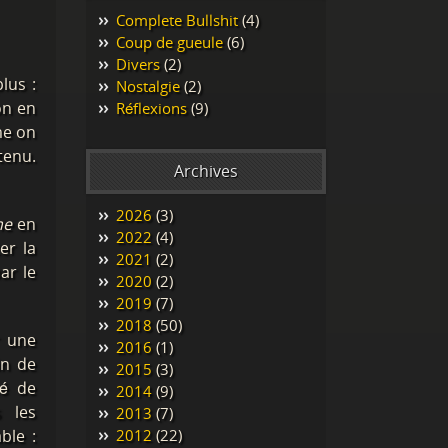
Complete Bullshit
(4)
Coup de gueule
(6)
Divers
(2)
lus :
Nostalgie
(2)
on en
Réflexions
(9)
me on
tenu.
Archives
2026
(3)
me
en
2022
(4)
er la
2021
(2)
ar le
2020
(2)
2019
(7)
2018
(50)
r une
2016
(1)
in de
2015
(3)
té de
2014
(9)
s les
2013
(7)
ble :
2012
(22)