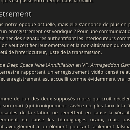
ui s’est passé entre temps dans la réalité.
gistrement
ns notre époque actuelle, mais elle s’annonce de plus en p
’un enregistrement est véridique ? Pour une communicati
maginer des signatures authentifiant les interlocuteurs com
 on veut certifier leur émetteur et la non-altération du con
eté de l’interlocuteur, juste de la transmission.
 de
Deep Space Nine
(
Annihilation
en VF,
Armageddon Ga
-terrestre rapportent un enregistrement vidéo censé relat
et enregistrement est accueilli comme évidemment vrai p
femme de l’un des deux supposés morts qui croit décele
son mari (qui ironiquement s’avère en plus faux à la f
nsables de la station ne remettent en cause la véraci
équemment en cause les témoignages oraux, mais pa
nt aveuglément à un élément pourtant facilement falsifia