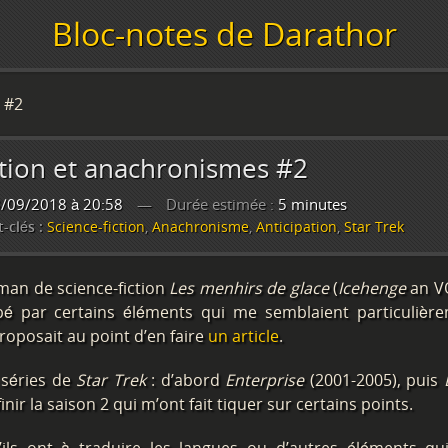
Bloc-notes de Darathor
 #2
ction et anachronismes #2
/09/2018 à 20:58
Durée estimée :
5 minutes
-clés :
Science-fiction
,
Anachronisme
,
Anticipation
,
Star Trek
oman de science-fiction
Les menhirs de glace
(
Icehenge
an V
ppé par certains éléments qui me semblaient particulièr
roposait au point d’en faire
un article
.
x séries de
Star Trek
: d’abord
Enterprise
(2001-2005), puis
nir la saison 2 qui m’ont fait tiquer sur certains points.