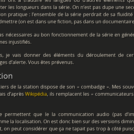
u’ils ont à traduire les langues ou d’autres éléments qu
ter les longueurs dans la série. On n’est pas dupe une se
tion pratique : l’ensemble de la série perdrait de sa fluidité
t admettre (on est dans une fiction, pas dans un documentaire
 pas nécessaires au bon fonctionnement de la série en génér
s injustifiés.
s, je vais donner des éléments du déroulement de cer
s d’alerte. Vous êtes prévenus.
tion
iciers de la station dispose de son « combadge ». Mes souv
mais d’après
Wikipédia
, ils remplacent les « communicateurs
e permettent que le la communication audio (pas d’i
e la localisation. On est donc bien sur des versions dimi
, on peut considérer que ça ne tapait pas trop à côté puis