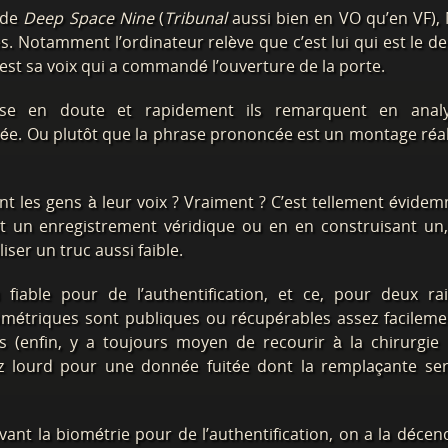
 de
Deep Space Nine
(
Tribunal
aussi bien en VO qu’en VF), 
s. Notamment l’ordinateur relève que c’est lui qui est le de
’est sa voix qui a commandé l’ouverture de la porte.
se en doute et rapidement ils remarquent en analy
quée. Ou plutôt que la phrase prononcée est un montage réal
nt les gens à leur voix ? Vraiment ? C’est tellement évide
ant un enregistrement véridique ou en en construisant un
iser un truc aussi faible.
fiable pour de l’authentification, et ce, pour deux ra
iométriques sont publiques ou récupérables assez facileme
es (enfin, y a toujours moyen de recourir à la chirurgie
ssez lourd pour une donnée fuitée dont la remplaçante se
t la biométrie pour de l’authentification, on a la décen