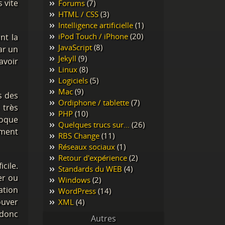
 vite
Forums
(7)
HTML / CSS
(3)
Intelligence artificielle
(1)
iPod Touch / iPhone
(20)
nt la
JavaScript
(8)
ar un
Jekyll
(9)
avoir
Linux
(8)
Logiciels
(5)
Mac
(9)
s des
Ordiphone / tablette
(7)
 très
PHP
(10)
poque
Quelques trucs sur…
(26)
ement
RBS Change
(11)
Réseaux sociaux
(1)
Retour d'expérience
(2)
cile.
Standards du WEB
(4)
er ou
Windows
(2)
ation
WordPress
(14)
ouver
XML
(4)
 donc
Autres